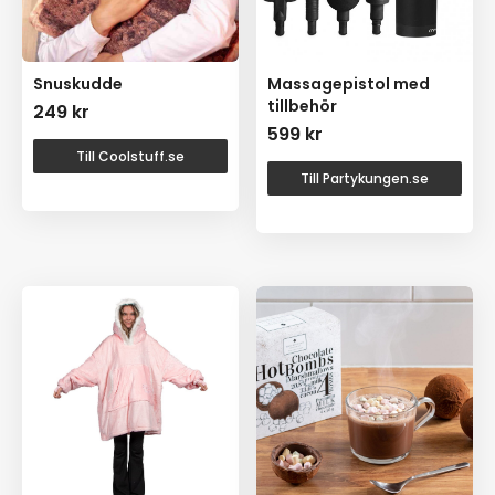
Snuskudde
Massagepistol med
tillbehör
249
kr
599
kr
Till Coolstuff.se
Till Partykungen.se