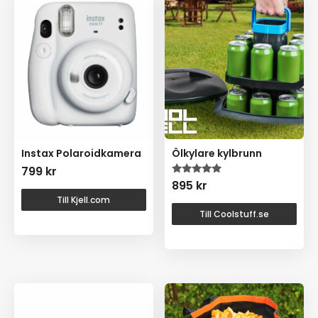
Instax Polaroidkamera
Ölkylare kylbrunn
799
kr
Betygsatt
895
kr
5.00
Till Kjell.com
av 5
Till Coolstuff.se