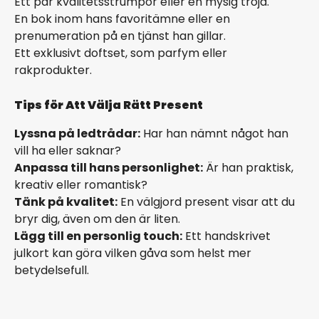
Ett par kvalitetsstrumpor eller en mysig tröja.
En bok inom hans favoritämne eller en
prenumeration på en tjänst han gillar.
Ett exklusivt doftset, som parfym eller
rakprodukter.
Tips för Att Välja Rätt Present
Lyssna på ledtrådar:
Har han nämnt något han
vill ha eller saknar?
Anpassa till hans personlighet:
Är han praktisk,
kreativ eller romantisk?
Tänk på kvalitet:
En välgjord present visar att du
bryr dig, även om den är liten.
Lägg till en personlig touch:
Ett handskrivet
julkort kan göra vilken gåva som helst mer
betydelsefull.