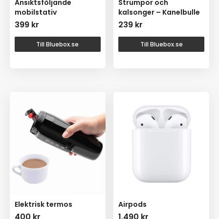
Ansiktsföljande
Strumpor och
mobilstativ
kalsonger – Kanelbulle
399
kr
239
kr
Till Bluebox.se
Till Bluebox.se
Elektrisk termos
Airpods
400
kr
1,490
kr