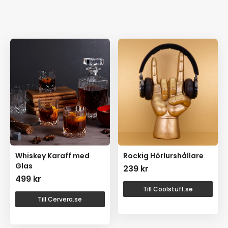
Pris
Ålder
Whiskey Karaff med
Rockig Hörlurshållare
Glas
239
kr
499
kr
Till Coolstuff.se
Till Cervera.se