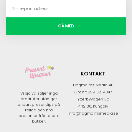
GÅ MED
KONTAKT
Hogmalms Media AB
Org.nr: 559132-4347
Vi själva säljer inga
produkter utan ger
Ytterbyvägen 5c
enbart presenttips på
442 30, Kungälv
roliga och bra
info@hogmalmsmedia.se
presenter från andra
butiker.​