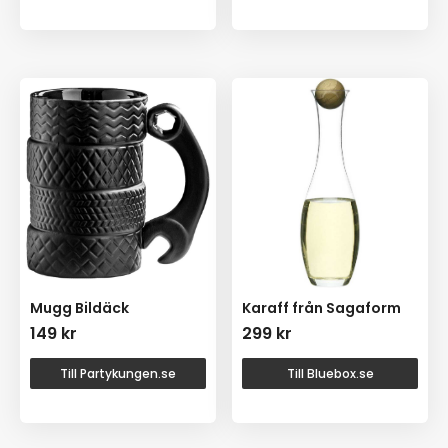
Mugg Bildäck
Karaff från Sagaform
149
kr
299
kr
Till Partykungen.se
Till Bluebox.se