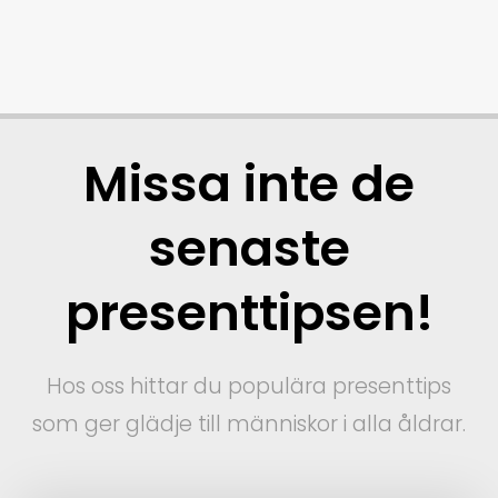
Missa inte de
senaste
presenttipsen!
Hos oss hittar du populära presenttips
som ger glädje till människor i alla åldrar.