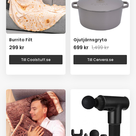
Burrito Filt
Gjutjärnsgryta
299
kr
699
kr
1,499
kr
Till Coolstuff.se
Till Cervera.se