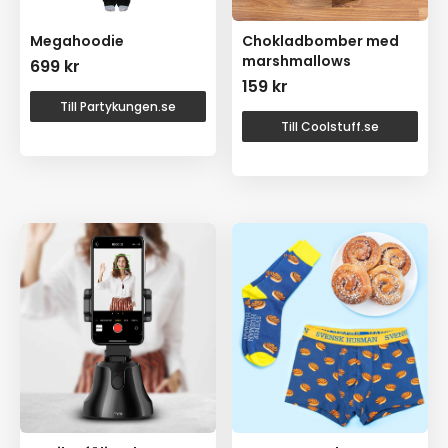
Megahoodie
Chokladbomber med
marshmallows
699
kr
159
kr
Till Partykungen.se
Till Coolstuff.se