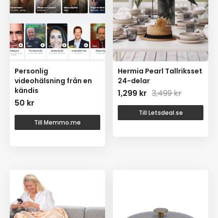
Personlig
Hermia Pearl Tallriksset
videohälsning från en
24-delar
kändis
1,299
kr
3,499
kr
50
kr
Till Letsdeal.se
Till Memmo.me