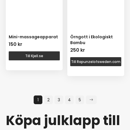
Mini-massageapparat
Örngott i Ekologiskt
Bambu
150
kr
250
kr
Till Kjell.se
Till Rapunzelofsweden.com
1
2
3
4
5
Köpa julklapp till