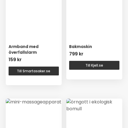
Armband med
Bakmaskin
överfallslarm
799
kr
159
kr
Till Kjell.se
Till Smartasaker.se