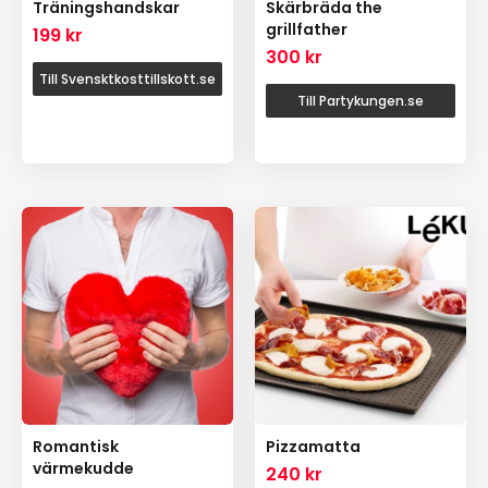
Träningshandskar
Skärbräda the
grillfather
199
kr
300
kr
Till Svensktkosttillskott.se
Till Partykungen.se
Romantisk
Pizzamatta
värmekudde
240
kr