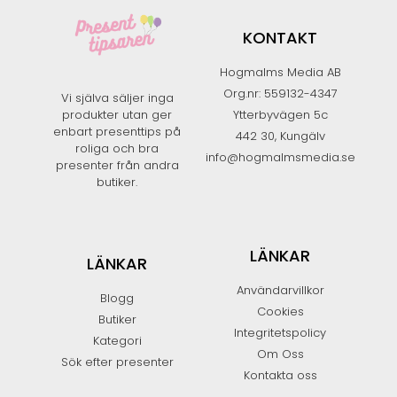
KONTAKT
Hogmalms Media AB
Org.nr: 559132-4347
Vi själva säljer inga
produkter utan ger
Ytterbyvägen 5c
enbart presenttips på
442 30, Kungälv
roliga och bra
info@hogmalmsmedia.se
presenter från andra
butiker.​
LÄNKAR
LÄNKAR
Användarvillkor
Blogg
Cookies
Butiker
Integritetspolicy
Kategori
Om Oss
Sök efter presenter
Kontakta oss