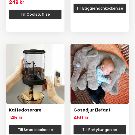
249
kr
Till Bagarenochkocken.se
Till Coolstuff.se
Kaffedoserare
Gosedjur Elefant
145
kr
450
kr
Till Smartasaker.se
Till Partykungen.se