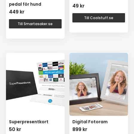
pedal för hund
49
kr
449
kr
Till Coolstuff.se
Till Smartasaker.se
Superpresentkort
Digital Fotoram
50
kr
899
kr