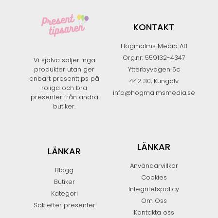
KONTAKT
Hogmalms Media AB
Org.nr: 559132-4347
Vi själva säljer inga
produkter utan ger
Ytterbyvägen 5c
enbart presenttips på
442 30, Kungälv
roliga och bra
info@hogmalmsmedia.se
presenter från andra
butiker.​
LÄNKAR
LÄNKAR
Användarvillkor
Blogg
Cookies
Butiker
Integritetspolicy
Kategori
Om Oss
Sök efter presenter
Kontakta oss