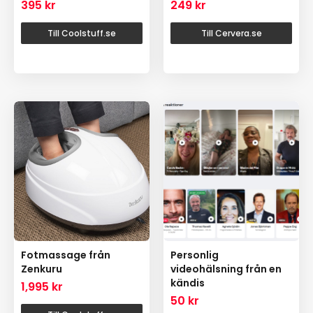
395
kr
249
kr
Till Coolstuff.se
Till Cervera.se
Fotmassage från
Personlig
Zenkuru
videohälsning från en
kändis
1,995
kr
50
kr