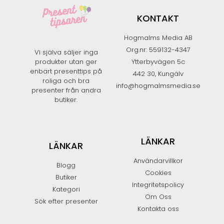
KONTAKT
Hogmalms Media AB
Org.nr: 559132-4347
Vi själva säljer inga
produkter utan ger
Ytterbyvägen 5c
enbart presenttips på
442 30, Kungälv
roliga och bra
info@hogmalmsmedia.se
presenter från andra
butiker.​
LÄNKAR
LÄNKAR
Användarvillkor
Blogg
Cookies
Butiker
Integritetspolicy
Kategori
Om Oss
Sök efter presenter
Kontakta oss