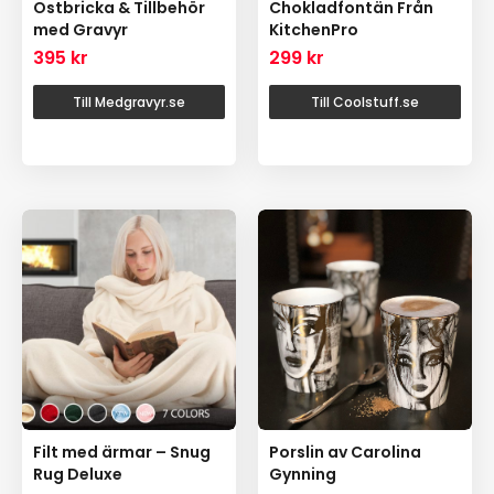
Ostbricka & Tillbehör
Chokladfontän Från
med Gravyr
KitchenPro
395
kr
299
kr
Till Medgravyr.se
Till Coolstuff.se
Filt med ärmar – Snug
Porslin av Carolina
Rug Deluxe
Gynning