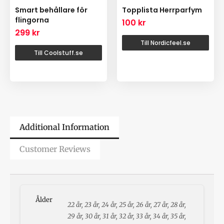
Smart behållare för
Topplista Herrparfym
flingorna
100
kr
299
kr
Till Nordicfeel.se
Till Coolstuff.se
Additional Information
Customer Reviews
Ålder
22 år, 23 år, 24 år, 25 år, 26 år, 27 år, 28 år,
29 år, 30 år, 31 år, 32 år, 33 år, 34 år, 35 år,