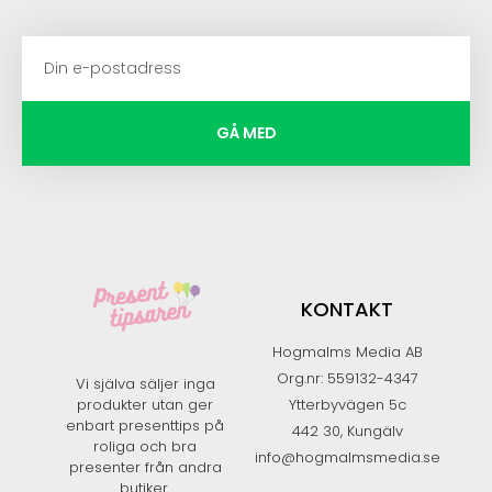
GÅ MED
KONTAKT
Hogmalms Media AB
Org.nr: 559132-4347
Vi själva säljer inga
produkter utan ger
Ytterbyvägen 5c
enbart presenttips på
442 30, Kungälv
roliga och bra
info@hogmalmsmedia.se
presenter från andra
butiker.​