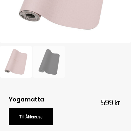
Yogamatta
599
kr
Till Åhlens.se