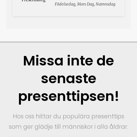
Födelsedag, Mors Dag, Namnsdag
Missa inte de
senaste
presenttipsen!
Hos oss hittar du populära presenttips
som ger glädje till människor i alla åldrar.