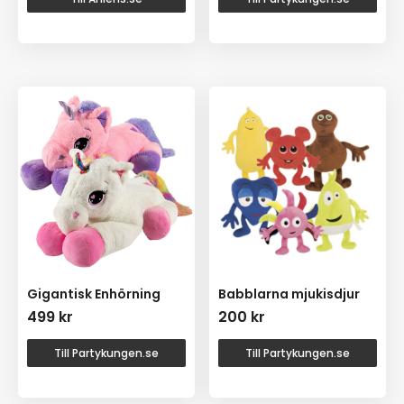
Gigantisk Enhörning
Babblarna mjukisdjur
499
kr
200
kr
Till Partykungen.se
Till Partykungen.se