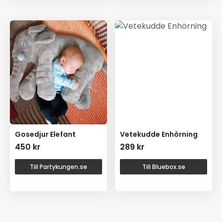
Gosedjur Elefant
Vetekudde Enhörning
450
kr
289
kr
Till Partykungen.se
Till Bluebox.se