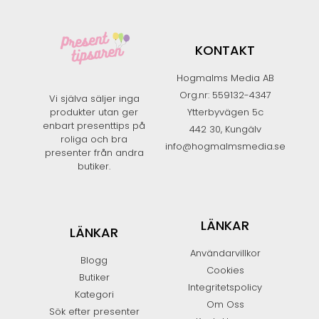
KONTAKT
Hogmalms Media AB
Org.nr: 559132-4347
Vi själva säljer inga
produkter utan ger
Ytterbyvägen 5c
enbart presenttips på
442 30, Kungälv
roliga och bra
info@hogmalmsmedia.se
presenter från andra
butiker.​
LÄNKAR
LÄNKAR
Användarvillkor
Blogg
Cookies
Butiker
Integritetspolicy
Kategori
Om Oss
Sök efter presenter