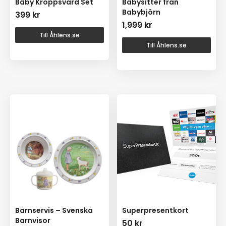
Baby Kroppsvård Set
Babysitter från
Babybjörn
399
kr
1,999
kr
Till Åhlens.se
Till Åhlens.se
Barnservis – Svenska
Superpresentkort
Barnvisor
50
kr