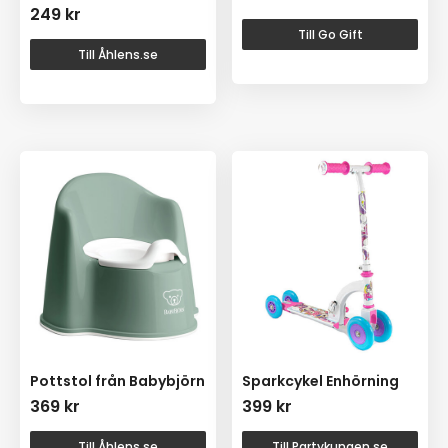
249
kr
Till Go Gift
Till Åhlens.se
Pottstol från Babybjörn
Sparkcykel Enhörning
369
kr
399
kr
Till Åhlens.se
Till Partykungen.se