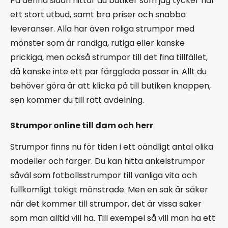
På denna sidan hittar du butiker som jag tycker har
ett stort utbud, samt bra priser och snabba
leveranser. Alla har även roliga strumpor med
mönster som är randiga, rutiga eller kanske
prickiga, men också strumpor till det fina tillfället,
då kanske inte ett par färgglada passar in. Allt du
behöver göra är att klicka på till butiken knappen,
sen kommer du till rätt avdelning.
Strumpor online till dam och herr
Strumpor finns nu för tiden i ett oändligt antal olika
modeller och färger. Du kan hitta ankelstrumpor
såväl som fotbollsstrumpor till vanliga vita och
fullkomligt tokigt mönstrade. Men en sak är säker
när det kommer till strumpor, det är vissa saker
som man alltid vill ha. Till exempel så vill man ha ett