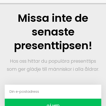
Missa inte de
senaste
presenttipsen!
Hos oss hittar du populära presenttips
som ger glädje till människor i alla åldrar.
GÅ MED