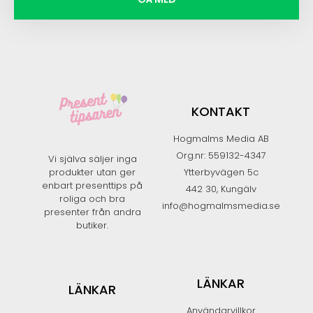
KONTAKT
Hogmalms Media AB
Org.nr: 559132-4347
Vi själva säljer inga
produkter utan ger
Ytterbyvägen 5c
enbart presenttips på
442 30, Kungälv
roliga och bra
info@hogmalmsmedia.se
presenter från andra
butiker.​
LÄNKAR
LÄNKAR
Användarvillkor