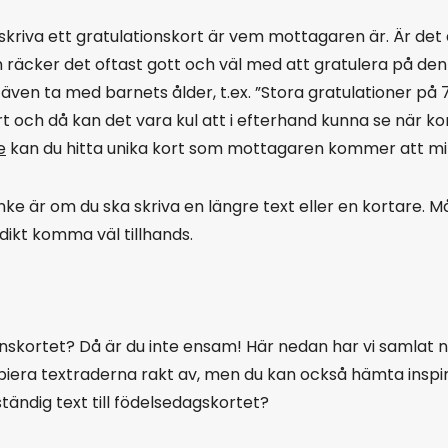
kriva ett gratulationskort är vem mottagaren är. Är det d
 räcker det oftast gott och väl med att gratulera på de
tt även ta med barnets ålder, t.ex. ”Stora gratulationer p
och då kan det vara kul att i efterhand kunna se när kortet
e
kan du hitta unika kort som mottagaren kommer att mi
ke är om du ska skriva en längre text eller en kortare. M
n dikt komma väl tillhands.
tionskortet? Då är du inte ensam! Här nedan har vi samlat 
era textraderna rakt av, men du kan också hämta inspirat
lständig text till födelsedagskortet?