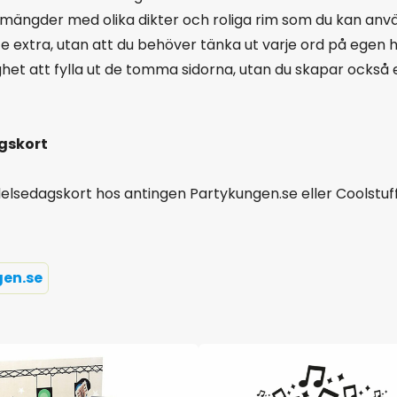
a mängder med olika dikter och roliga rim som du kan anvä
lite extra, utan att du behöver tänka ut varje ord på egen 
ighet att fylla ut de tomma sidorna, utan du skapar också e
agskort
elsedagskort hos antingen Partykungen.se eller Coolstuff.
en.se