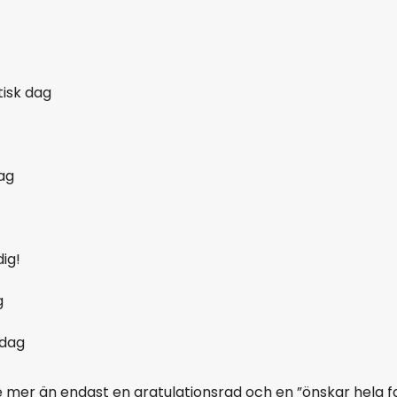
tisk dag
dag
ig!
g
edag
e mer än endast en gratulationsrad och en ”önskar hela fam