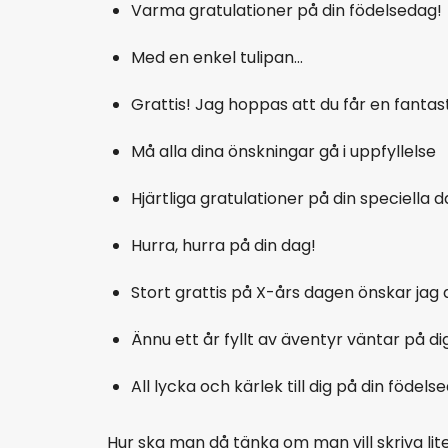
Varma gratulationer på din födelsedag!
Med en enkel tulipan…
Grattis! Jag hoppas att du får en fantas
Må alla dina önskningar gå i uppfyllelse
Hjärtliga gratulationer på din speciella 
Hurra, hurra på din dag!
Stort grattis på X-års dagen önskar jag d
Ännu ett år fyllt av äventyr väntar på di
All lycka och kärlek till dig på din födels
Hur ska man då tänka om man vill skriva lit