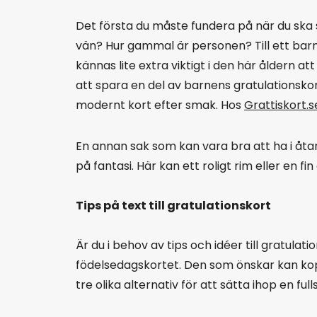
Det första du måste fundera på när du ska s
vän? Hur gammal är personen? Till ett barn
kännas lite extra viktigt i den här åldern a
att spara en del av barnens gratulationskort 
modernt kort efter smak. Hos
Grattiskort.s
En annan sak som kan vara bra att ha i åtan
på fantasi. Här kan ett roligt rim eller en fi
Tips på text till gratulationskort
Är du i behov av tips och idéer till gratula
födelsedagskortet. Den som önskar kan kopi
tre olika alternativ för att sätta ihop en ful