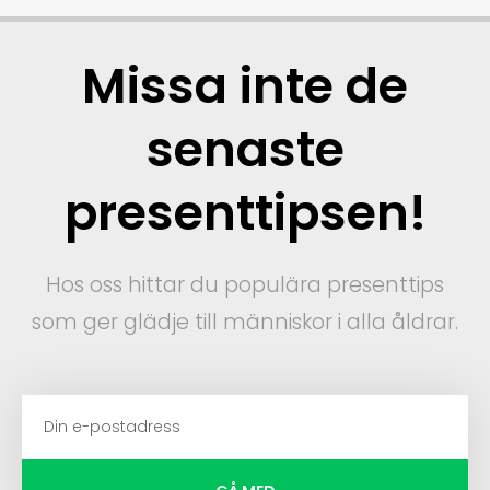
Missa inte de
senaste
presenttipsen!
Hos oss hittar du populära presenttips
som ger glädje till människor i alla åldrar.