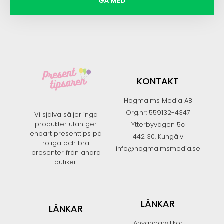
GÅ MED
KONTAKT
Hogmalms Media AB
Org.nr: 559132-4347
Vi själva säljer inga
produkter utan ger
Ytterbyvägen 5c
enbart presenttips på
442 30, Kungälv
roliga och bra
info@hogmalmsmedia.se
presenter från andra
butiker.​
LÄNKAR
LÄNKAR
Användarvillkor