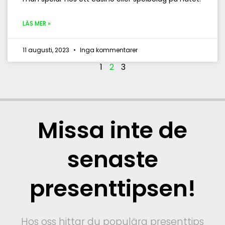
LÄS MER »
11 augusti, 2023
Inga kommentarer
1
2
3
Missa inte de
senaste
presenttipsen!
Hos oss hittar du populära presenttips