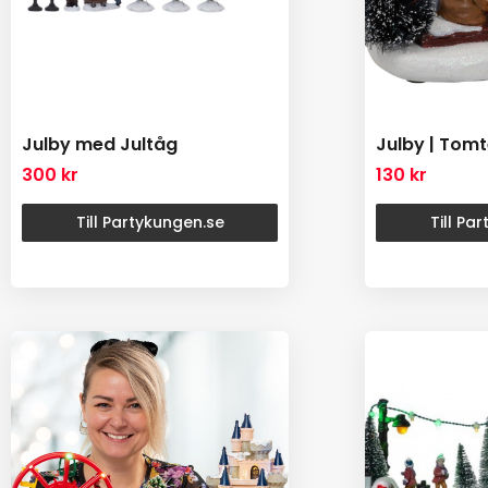
Julby med Jultåg
Julby | Tom
300
kr
130
kr
Till Partykungen.se
Till Pa