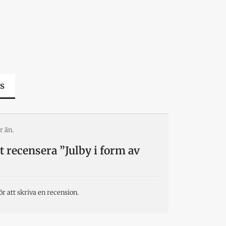
s
r än.
tt recensera ”Julby i form av
ör att skriva en recension.