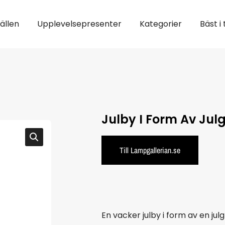
fällen
Upplevelsepresenter
Kategorier
Bäst i 
Julby I Form Av Jul
Till Lampgallerian.se
En vacker julby i form av en jul