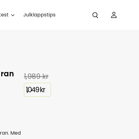
test
Julklappstips
gran
1,989
kr
1,049
kr
gran. Med