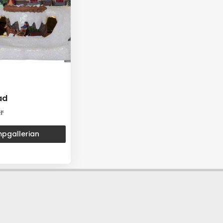
ad
r
ampgallerian