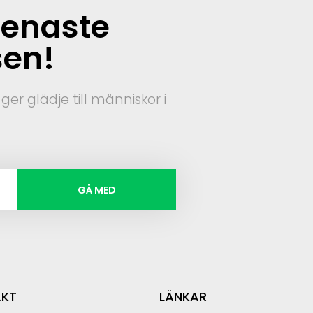
senaste
sen!
er glädje till människor i
GÅ MED
KT
LÄNKAR