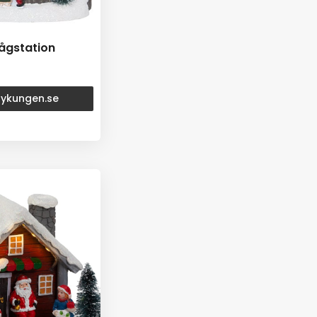
ågstation
rtykungen.se