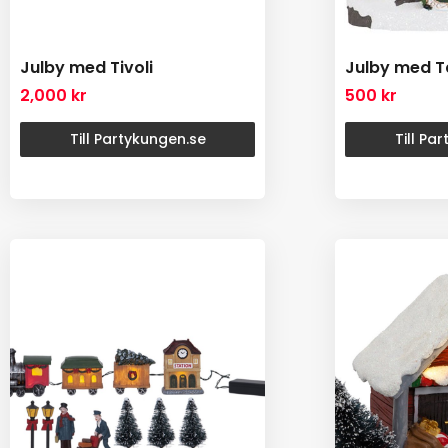
Julby med Tivoli
Julby med T
2,000
kr
500
kr
Till Partykungen.se
Till Pa