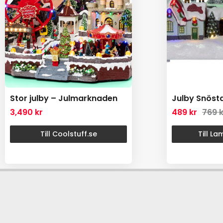
Stor julby – Julmarknaden
Julby Snöst
3,490
kr
489
kr
769
k
Till Coolstuff.se
Till L