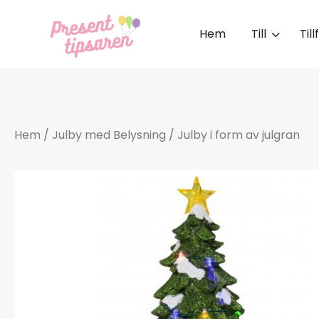
Hem
Till
Till
Hem
/
Julby med Belysning
/ Julby i form av julgran