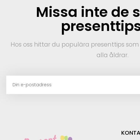
Missa inte de 
presenttip
Hos oss hittar du populära presenttips som g
alla åldrar.
KONTA