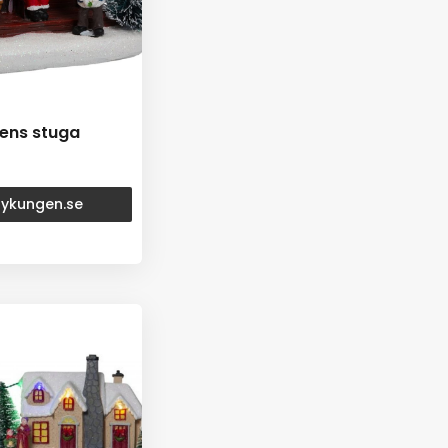
tens stuga
rtykungen.se