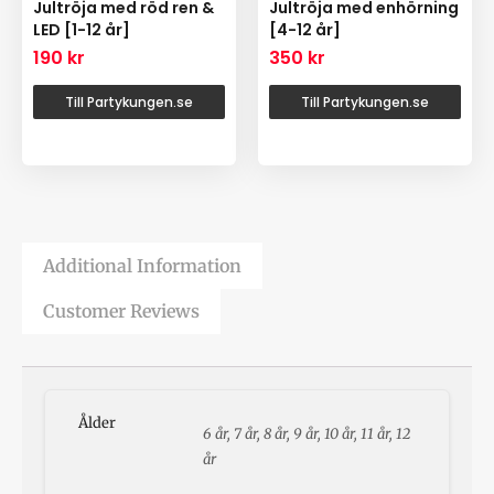
Jultröja med röd ren &
Jultröja med enhörning
LED [1-12 år]
[4-12 år]
190
kr
350
kr
Till Partykungen.se
Till Partykungen.se
Additional Information
Customer Reviews
Ålder
6 år, 7 år, 8 år, 9 år, 10 år, 11 år, 12
år