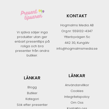
KONTAKT
Hogmalms Media AB
Org.nr: 559132-4347
Vi själva säljer inga
produkter utan ger
Ytterbyvägen 5c
enbart presenttips på
442 30, Kungälv
roliga och bra
info@hogmalmsmedia.se
presenter från andra
butiker.​
LÄNKAR
LÄNKAR
Användarvillkor
Blogg
Cookies
Butiker
Integritetspolicy
Kategori
Om Oss
Sök efter presenter
Kontakta oss