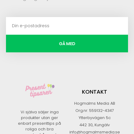
GÅ MED
KONTAKT
Hogmalms Media AB
Org.nr: 559132-4347
Vi själva säljer inga
produkter utan ger
Ytterbyvägen 5c
enbart presenttips på
442 30, Kungälv
roliga och bra
info@hogmalmsmedia.se