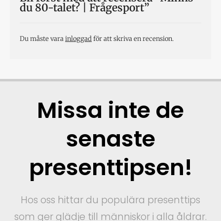
du 80-talet? | Frågesport”
Du måste vara
inloggad
för att skriva en recension.
Missa inte de
senaste
presenttipsen!
Hos oss hittar du populära presenttips
som ger glädje till människor i alla åldrar.