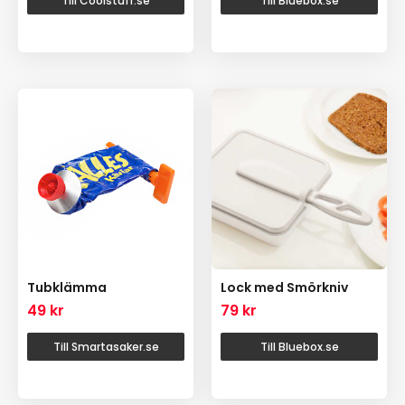
Till Coolstuff.se
Till Bluebox.se
Tubklämma
Lock med Smörkniv
49
kr
79
kr
Till Smartasaker.se
Till Bluebox.se