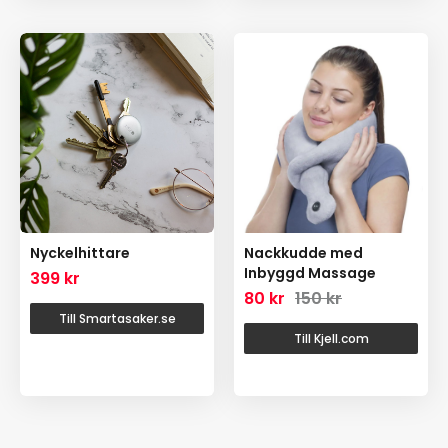
Nyckelhittare
Nackkudde med
Inbyggd Massage
399
kr
80
kr
150
kr
Till Smartasaker.se
Till Kjell.com