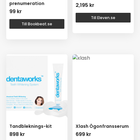
prenumeration
2,195
kr
99
kr
Till Eleven.se
Till Bookbeat.se
Tandbleknings-kit
Xlash Ögonfransserum
898
kr
699
kr