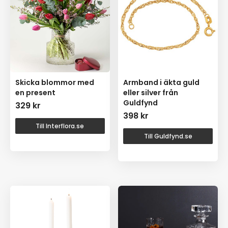
Skicka blommor med
Armband i äkta guld
en present
eller silver från
Guldfynd
329
kr
398
kr
Till Interflora.se
Till Guldfynd.se