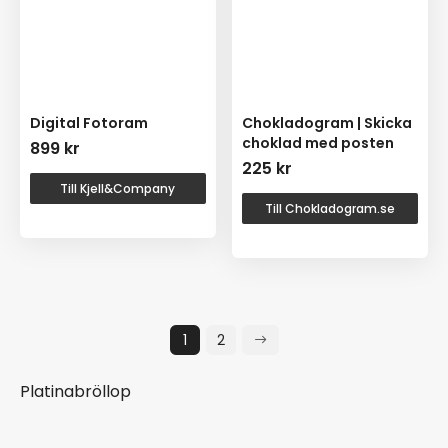
Digital Fotoram
Chokladogram | Skicka
choklad med posten
899
kr
225
kr
Till Kjell&Company
Till Chokladogram.se
1
2
Platinabröllop