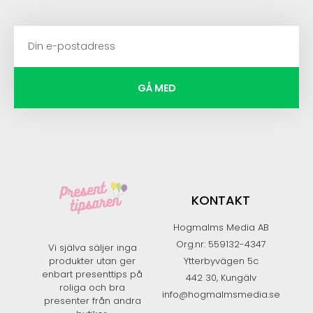
GÅ MED
KONTAKT
Hogmalms Media AB
Org.nr: 559132-4347
Vi själva säljer inga
produkter utan ger
Ytterbyvägen 5c
enbart presenttips på
442 30, Kungälv
roliga och bra
info@hogmalmsmedia.se
presenter från andra