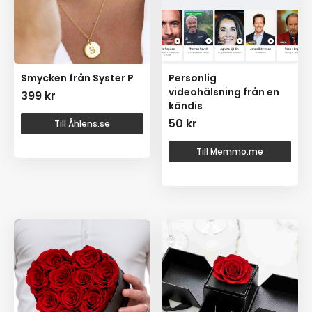
Smycken från Syster P
Personlig
videohälsning från en
399
kr
kändis
50
kr
Till Åhlens.se
Till Memmo.me