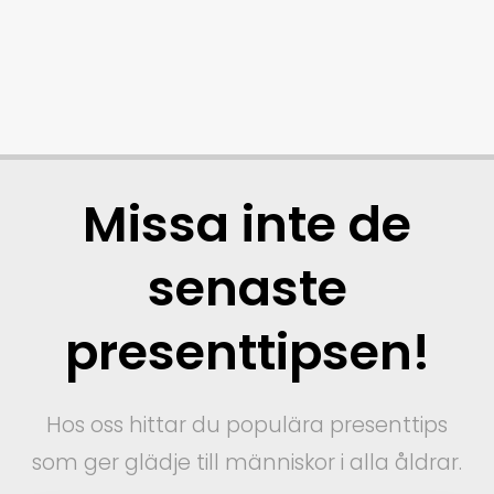
Missa inte de
senaste
presenttipsen!
Hos oss hittar du populära presenttips
som ger glädje till människor i alla åldrar.